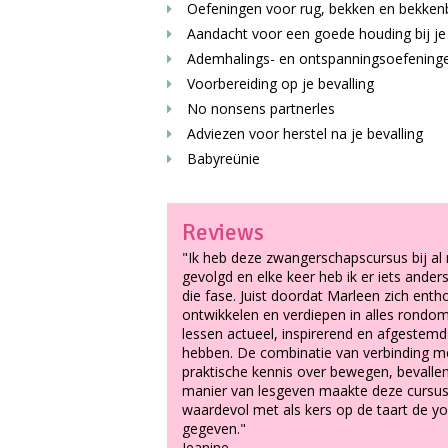
Oefeningen voor rug, bekken en bekke
Aandacht voor een goede houding bij j
Ademhalings- en ontspanningsoefening
Voorbereiding op je bevalling
No nonsens partnerles
Adviezen voor herstel na je bevalling
Babyreünie
Reviews
"Ik heb deze zwangerschapscursus bij al
gevolgd en elke keer heb ik er iets ande
die fase. Juist doordat Marleen zich enthou
ontwikkelen en verdiepen in alles rondo
lessen actueel, inspirerend en afgestem
hebben. De combinatie van verbinding m
praktische kennis over bewegen, bevalle
manier van lesgeven maakte deze cursus
waardevol met als kers op de taart de yo
gegeven."
Jeanine