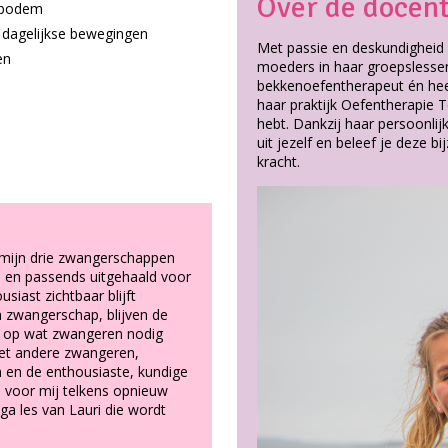
Over de docen
nbodem
e dagelijkse bewegingen
Met passie en deskundigheid 
en
moeders in haar groepslessen.
bekkenoefentherapeut én heeft
haar praktijk Oefentherapie Te
hebt. Dankzij haar persoonlij
uit jezelf en beleef je deze 
kracht.
 mijn drie zwangerschappen
rs en passends uitgehaald voor
siast zichtbaar blijft
m zwangerschap, blijven de
d op wat zwangeren nodig
et andere zwangeren,
n en de enthousiaste, kundige
 voor mij telkens opnieuw
ga les van Lauri die wordt