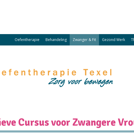
Oefentherapie
Behandeling
Zwanger & Fit
Gezond Werk
T
tieve Cursus voor Zwangere Vr