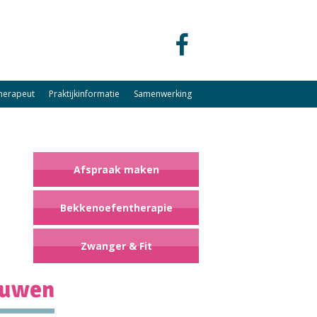
herapeut
Praktijkinformatie
Samenwerking
Contact
Afspraak maken
Bekkenoefentherapie
Zwanger & Fit
ouwen