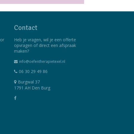
Contact
oor
Heb je vragen, wil je een offerte
opvragen of direct een afspraak
maken?
​info@oefentherapietexel.nl
06 30 29 49 86
Burgwal 37
1791 AH Den Burg