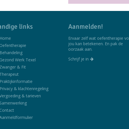
ndige links
Aanmelden!
Home
Ervaar zelf wat oefentherapie v
jou kan betekenen. En pak de
Oefentherapie
oorzaak aan.
Behandeling
Schrijf je in
Gezond Werk Texel
Zwanger & Fit
Therapeut
Praktijkinformatie
Privacy & klachtenregeling
Vergoeding & tarieven
Samenwerking
Contact
Aanmeldformulier