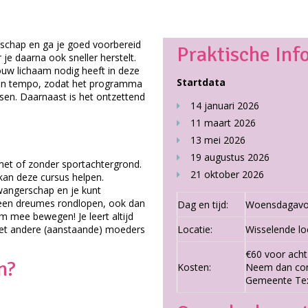
schap en ga je goed voorbereid
Praktische Inf
je daarna ook sneller herstelt.
jouw lichaam nodig heeft in deze
Startdata
eigen tempo, zodat het programma
nsen. Daarnaast is het ontzettend
14 januari 2026
11 maart 2026
13 mei 2026
19 augustus 2026
met of zonder sportachtergrond.
21 oktober 2026
 kan deze cursus helpen.
wangerschap en je kunt
 een dreumes rondlopen, ook dan
Dag en tijd:
Woensdagavon
m mee bewegen! Je leert altijd
met andere (aanstaande) moeders
Locatie:
Wisselende lo
€60 voor acht 
n?
Kosten:
Neem dan con
Gemeente Tex